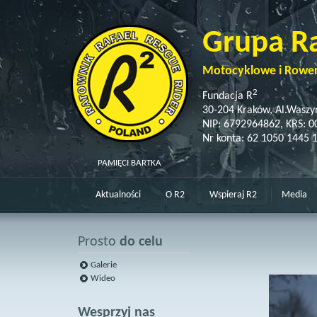
Grupa R
Motocyklowe i Rowe
2
Fundacja R
30-204 Kraków, Al.Waszy
NIP: 6792964862, KRS: 
Nr konta: 62 1050 1445 
PAMIĘCI BARTKA
Aktualności
O R2
Wspieraj R2
Media
Prosto
do celu
Galerie
Wideo
Wesprzyj nas