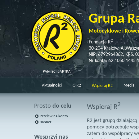
Grupa R
Motocyklowe i Rowe
2
Fundacja R
30-204 Kraków, Al.Waszy
NIP: 6792964862, KRS: 
Nr konta: 62 1050 1445 
PAMIĘCI BARTKA
Aktualności
O R2
Media
Wspieraj R2
2
Prosto
do celu
Wspieraj R
Przelew na konto
R2 jest grupą działającą
Banner
pomocy potrzebuje wspar
zatem do współpracy wsz
Wesprzyj nas