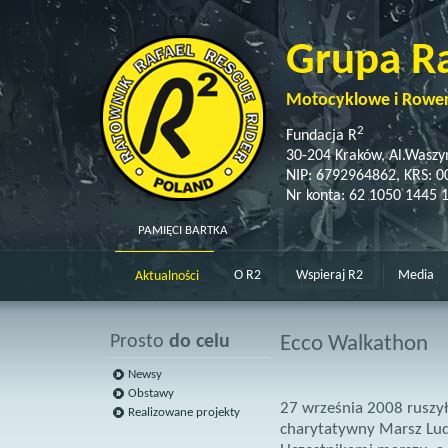
Grupa R
Motocyklowe i Rowe
2
Fundacja R
30-204 Kraków, Al.Waszy
NIP: 6792964862, KRS: 
Nr konta: 62 1050 1445 
PAMIĘCI BARTKA
O R2
Wspieraj R2
Media
Aktualności
Prosto
do celu
Ecco Walkathon
Newsy
Obstawy
27 września 2008 ruszy
Realizowane projekty
charytatywny Marsz Lud